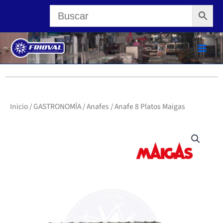
Ir
al
contenido
Inicio
/
GASTRONOMÍA
/
Anafes
/ Anafe 8 Platos Maigas