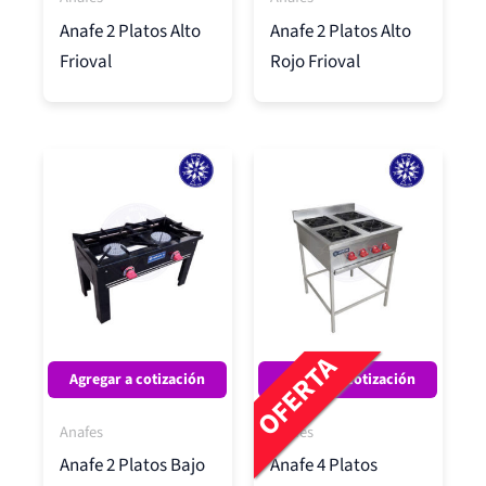
Anafe 2 Platos Alto
Anafe 2 Platos Alto
Frioval
Rojo Frioval
El
El
precio
precio
original
actual
era:
es:
$419.900.
$374.990.
OFERTA
Agregar a cotización
Agregar a cotización
Anafes
Anafes
Anafe 2 Platos Bajo
Anafe 4 Platos