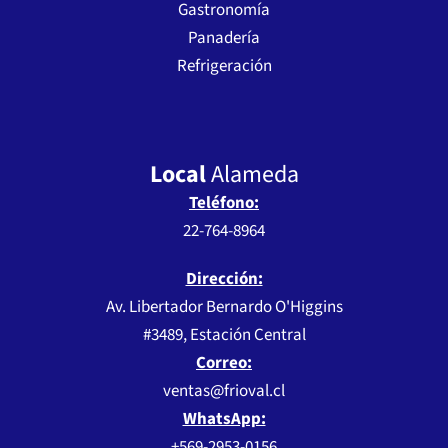
Gastronomía
Panadería
Refrigeración
Local
Alameda
Teléfono:
22-764-8964
Dirección:
Av. Libertador Bernardo O'Higgins
#3489, Estación Central
Correo:
ventas@frioval.cl
WhatsApp:
+569-2953-0156