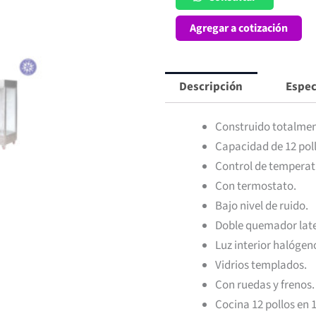
a
Agregar a cotización
Gas
Vertical
Frioval
Descripción
Espec
cantidad
Construido totalmen
Capacidad de 12 poll
Control de tempera
Con termostato.
Bajo nivel de ruido.
Doble quemador late
Luz interior halógen
Vidrios templados.
Con ruedas y frenos.
Cocina 12 pollos en 