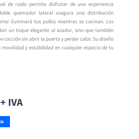
vel de ruido permite disfrutar de una experiencia
 doble quemador lateral asegura una distribución
terior iluminará tus pollos mientras se cocinan. Los
 dan un toque elegante al asador, sino que también
 cocción sin abrir la puerta y perder calor. Su diseño
u movilidad y estabilidad en cualquier espacio de tu
El
El
precio
precio
actual
+ IVA
original
es:
era:
$496.000.
$790.000.
to