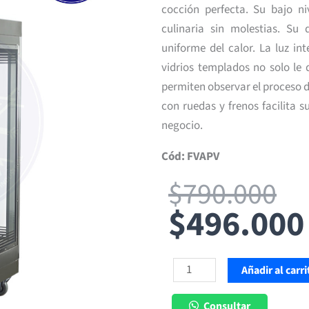
cocción perfecta. Su bajo ni
culinaria sin molestias. Su
uniforme del calor. La luz in
vidrios templados no solo le
permiten observar el proceso de
con ruedas y frenos facilita s
negocio.
Cód: FVAPV
$
790.000
$
496.000
Asadora
Añadir al carri
de
Pollos
Consultar