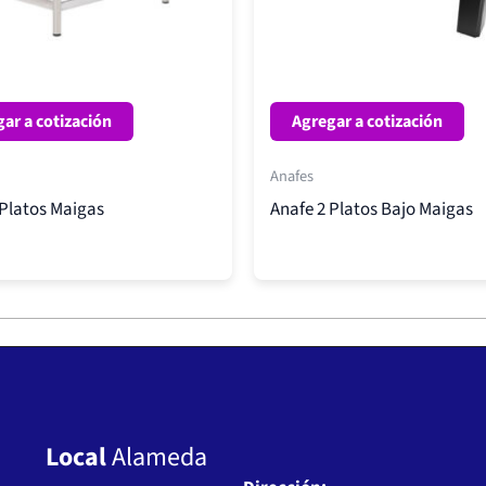
ar a cotización
Agregar a cotización
Anafes
 Platos Maigas
Anafe 2 Platos Bajo Maigas
Local
Alameda