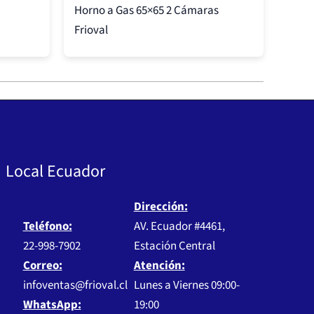
Horno a Gas 65×65 2 Cámaras
Frioval
Local Ecuador
Dirección:
Teléfono:
AV. Ecuador #4461,
22-998-7902
Estación Central
Correo:
Atención:
infoventas@frioval.cl
Lunes a Viernes 09:00-
WhatsApp:
19:00