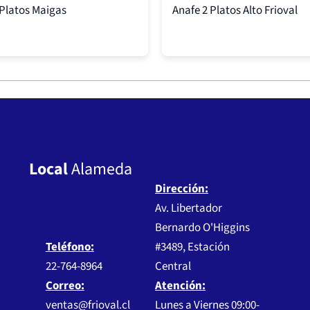
 Platos Maigas
Anafe 2 Platos Alto Frioval
Local
Alameda
Dirección:
Av. Libertador
Bernardo O'Higgins
Teléfono:
#3489, Estación
22-764-8964
Central
Correo:
Atención:
ventas@frioval.cl
Lunes a Viernes 09:00-