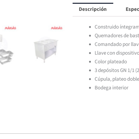
Maigas
Descripción
Espec
cantidad
Construido íntegram
Quemadores de bastó
Comandado por llave
Llave con dispositiv
Color plateado
3 depósitos GN 1/1 (2
Cúpula, plateo doble
Bodega interior