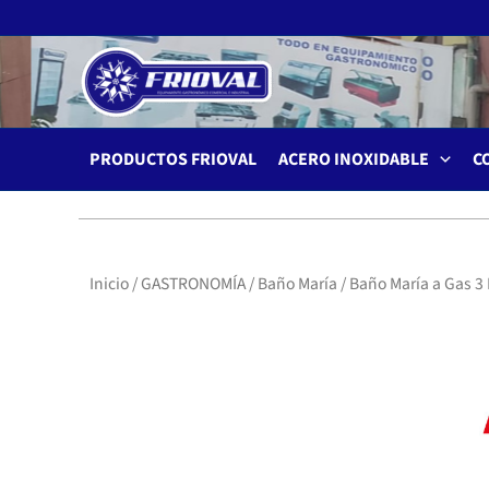
Ir
al
contenido
PRODUCTOS FRIOVAL
ACERO INOXIDABLE
C
Inicio
/
GASTRONOMÍA
/
Baño María
/ Baño María a Gas 3