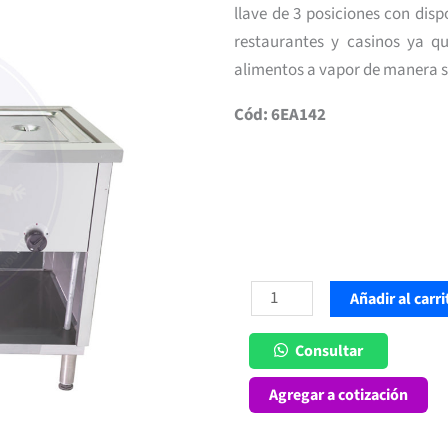
llave de 3 posiciones con disp
restaurantes y casinos ya qu
alimentos a vapor de manera s
Cód: 6EA142
Baño
Añadir al carri
María
a
Consultar
Gas
Agregar a cotización
3
Depósitos