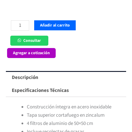
Campana
Añadir al carrito
Mural
200x100
Consultar
cm
Agregar a cotización
cantidad
Descripción
Especificaciones Técnicas
Construcción íntegra en acero inoxidable
Tapa superior cortafuego en zincalum
4 filtros de aluminio de 50×50 cm
Incluye recolectar de grasas