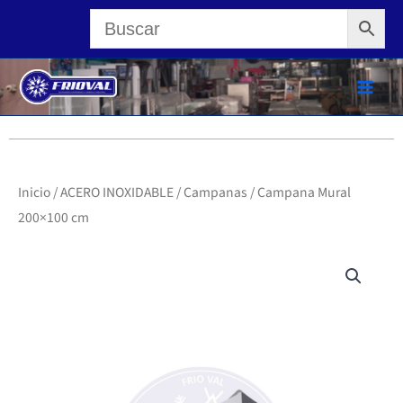
Ir
al
contenido
Inicio
/
ACERO INOXIDABLE
/
Campanas
/ Campana Mural
200×100 cm