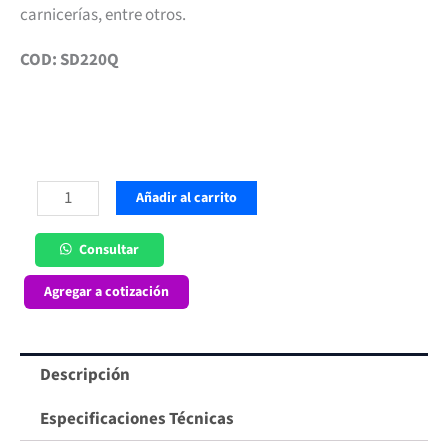
carnicerías, entre otros.
COD: SD220Q
Congelador
Añadir al carrito
163
lt
Consultar
Dual
Agregar a cotización
Tapa
Vidrio
Curvo
Descripción
Maigas
cantidad
Especificaciones Técnicas