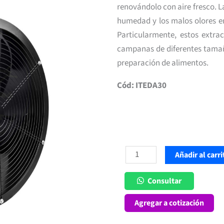
renovándolo con aire fresco. La
humedad y los malos olores en
Particularmente, estos extra
campanas de diferentes tamaño
preparación de alimentos.
Cód: ITEDA30
Extractor
Añadir al carri
de
Aire
Consultar
300
Agregar a cotización
mm
para