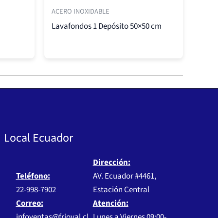
ACERO INOXIDABLE
Lavafondos 1 Depósito 50×50 cm
Local Ecuador
Dirección:
Teléfono:
AV. Ecuador #4461,
22-998-7902
Estación Central
Correo:
Atención:
infoventas@frioval.cl
Lunes a Viernes 09:00-