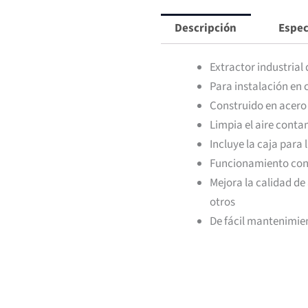
Campana
Descripción
Espec
cantidad
Extractor industrial
Para instalación en
Construido en acero
Limpia el aire cont
Incluye la caja para 
Funcionamiento con 
Mejora la calidad de 
otros
De fácil mantenimie