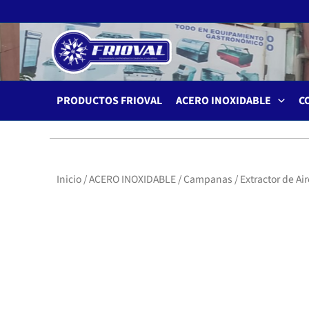
Ir
al
contenido
PRODUCTOS FRIOVAL
ACERO INOXIDABLE
C
Inicio
/
ACERO INOXIDABLE
/
Campanas
/ Extractor de 