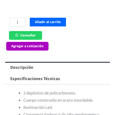
Granizadora
Añadir al carrito
2
Depósitos
Consultar
de
Agregar a cotización
12
lt
Maigas
Descripción
cantidad
Especificaciones Técnicas
2 depósitos de policarbonato.
Cuerpo construido en acero inoxidable.
Iluminación Led.
Compresor Embraco de alto rendimiento y