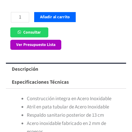
Lavafondos
Añadir al carrito
1
Depósito
Consultar
70x70
Ver Presupuesto Lista
cm
cantidad
Descripción
Especificaciones Técnicas
Construcción integra en Acero Inoxidable
Atril en pata tubular de Acero Inoxidable
Respaldo sanitario posterior de 13 cm
Acero inoxidable fabricado en 2 mm de
espesor