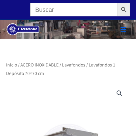
Ir
al
contenido
Inicio
/
ACERO INOXIDABLE
/
Lavafondos
/ Lavafondos 1
Depósito 70×70 cm