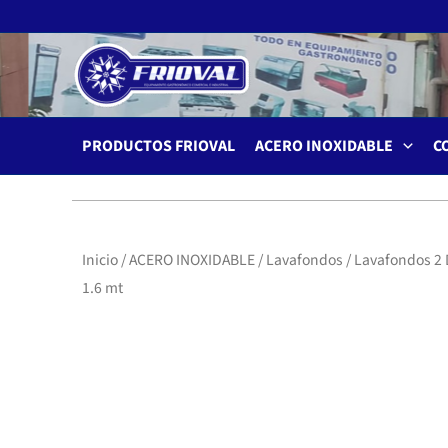
Ir
al
contenido
PRODUCTOS FRIOVAL
ACERO INOXIDABLE
C
Inicio
/
ACERO INOXIDABLE
/
Lavafondos
/ Lavafondos 2
1.6 mt