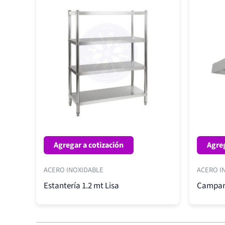
Agregar a cotización
Agreg
ACERO INOXIDABLE
ACERO I
Estantería 1.2 mt Lisa
Campan