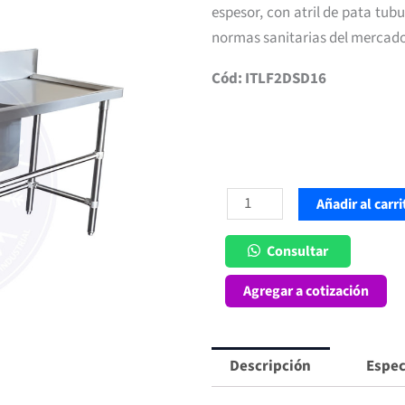
espesor, con atril de pata tub
normas sanitarias del mercado
Cód: ITLF2DSD16
Lavafondos
Añadir al carri
2
Depósitos
Consultar
con
Agregar a cotización
Secador
Derecho
1.6
Descripción
Espec
mt
cantidad