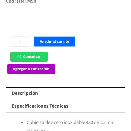
Cód: ITMTM90
Mesón
Añadir al carrito
de
Trabajo
Consultar
Mural
Agregar a cotización
90x60
cm
cantidad
Descripción
Especificaciones Técnicas
Cubierta de acero inoxidable 430 de 1.2 mm
de espesor