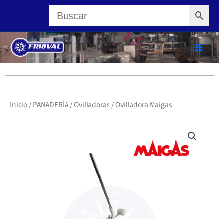
Ir
al
contenido
Inicio
/
PANADERÍA
/
Ovilladoras
/ Ovilladora Maigas