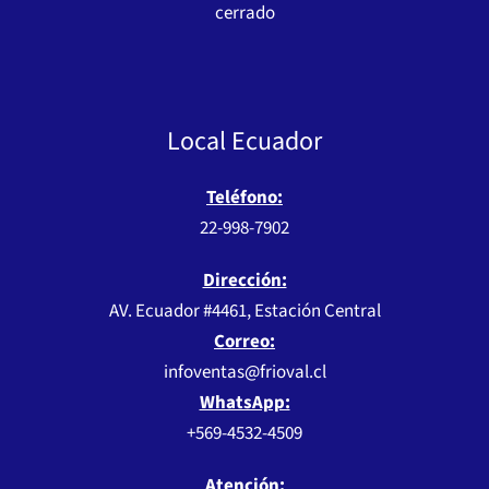
cerrado
Local Ecuador
Teléfono:
22-998-7902
Dirección:
AV. Ecuador #4461, Estación Central
Correo:
infoventas@frioval.cl
WhatsApp:
+569-4532-4509
Atención: