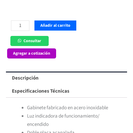
Plancha
Añadir al carrito
Panini
Grill
Consultar
Doble
Agregar a cotización
Ita
cantidad
Descripción
Especificaciones Técnicas
Gabinete fabricado en acero inoxidable
Luz indicadora de funcionamiento/
encendido
Doble placa acanalada