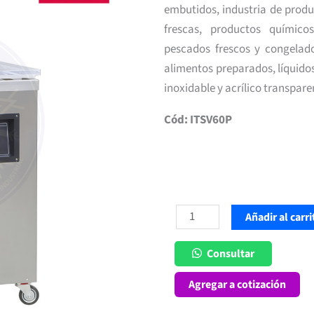
embutidos, industria de produ
frescas, productos químico
pescados frescos y congelados
alimentos preparados, líquidos
inoxidable y acrílico transpare
Cód:
ITSV60P
Selladora
Añadir al carri
al
Vacío
Consultar
600
Agregar a cotización
mm
Doble