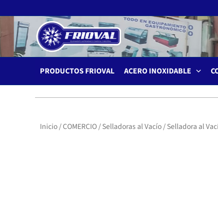
Ir
al
contenido
PRODUCTOS FRIOVAL
ACERO INOXIDABLE
C
Inicio
/
COMERCIO
/
Selladoras al Vacío
/ Selladora al Va