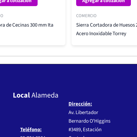
ar a cotización
Agregar a cotización
IO
COMERCIO
ra de Cecinas 300 mm Ita
Sierra Cortadora de Huesos
Acero Inoxidable Torrey
Local
Alameda
Dirección:
Av. Libertador
Bernardo O'Higgins
Teléfono:
#3489, Estación