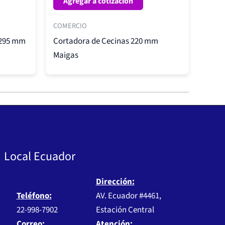
Agregar a cotización
COMERCIO
 295 mm
Cortadora de Cecinas 220 mm
Maigas
Local Ecuador
Dirección:
Teléfono:
AV. Ecuador #4461,
22-998-7902
Estación Central
Correo:
Atención: