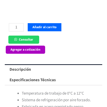
Vitrina
Añadir al carrito
Pastelera
100
Consultar
lt
Agregar a cotización
Sobremesa
Blanca
Ita
Descripción
cantidad
Especificaciones Técnicas
Temperatura de trabajo de 0°C a 12°C
Sistema de refrigeración por aire forzado.
Fabricada en acero prepintado negro.