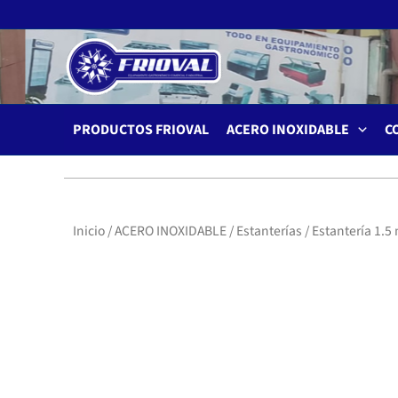
Ir
al
contenido
PRODUCTOS FRIOVAL
ACERO INOXIDABLE
C
Inicio
/
ACERO INOXIDABLE
/
Estanterías
/ Estantería 1.