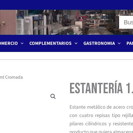
OMERCIO
COMPLEMENTARIOS
GASTRONOMIA
PA
5 mt Cromada
Estantería 1
Estante metálico de acero cr
con cuatro repisas tipo rejill
pilares cilíndricos y resiste
producto que quiera almacenar