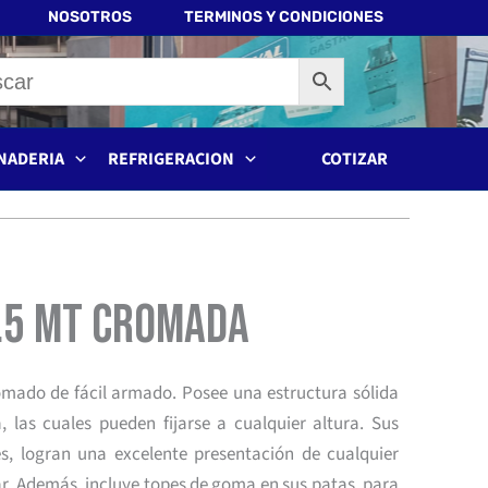
NOSOTROS
TERMINOS Y CONDICIONES
NADERIA
REFRIGERACION
COTIZAR
.5 mt Cromada
omado de fácil armado. Posee una estructura sólida
a, las cuales pueden fijarse a cualquier altura. Sus
ntes, logran una excelente presentación de cualquier
. Además, incluye topes de goma en sus patas, para