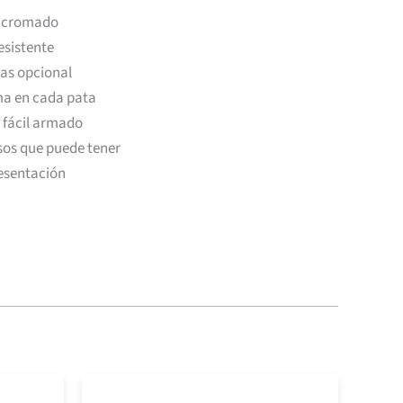
o cromado
esistente
sas opcional
ma en cada pata
e fácil armado
usos que puede tener
resentación