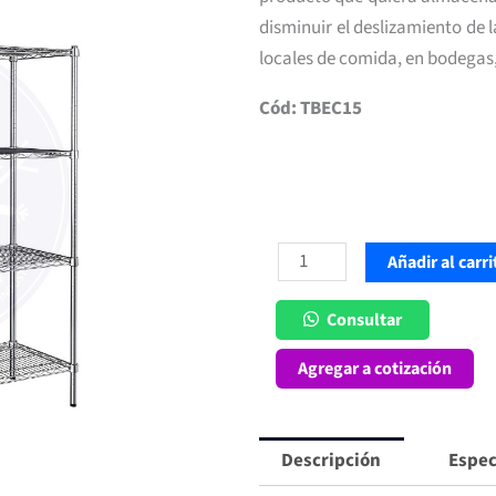
disminuir el deslizamiento de l
locales de comida, en bodegas
Cód: TBEC15
Estantería
Añadir al carri
1.5
mt
Consultar
Cromada
Agregar a cotización
cantidad
Descripción
Espec