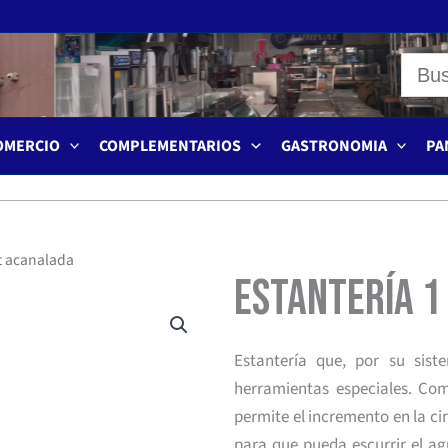
OMERCIO
COMPLEMENTARIOS
GASTRONOMIA
PA
t acanalada
Estantería 
Estantería que, por su sist
herramientas especiales. Comb
permite el incremento en la ci
para que pueda escurrir el ag