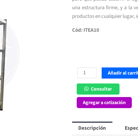
una estructura firme, y a la v
productos en cualquier lugar, 
Cód: ITEA10
Estantería
Añadir al carri
1
mt
Consultar
acanalada
Agregar a cotización
cantidad
Descripción
Espec