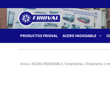
Ir
al
contenido
PRODUCTOS FRIOVAL
ACERO INOXIDABLE
C
Inicio
/
ACERO INOXIDABLE
/
Estanterías
/ Estantería 1 m