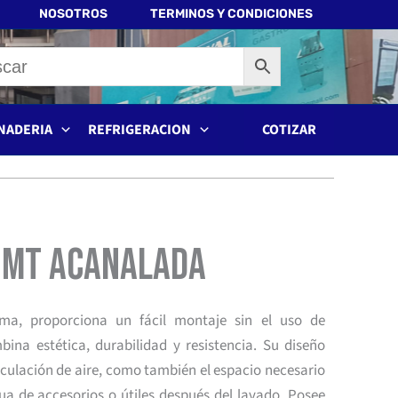
NOSOTROS
TERMINOS Y CONDICIONES
NADERIA
REFRIGERACION
COTIZAR
1 mt acanalada
ema, proporciona un fácil montaje sin el uso de
ina estética, durabilidad y resistencia. Su diseño
rculación de aire, como también el espacio necesario
ua de accesorios o útiles después del lavado. Posee