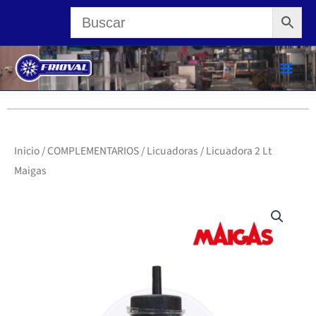
Ir
al
contenido
Inicio
/
COMPLEMENTARIOS
/
Licuadoras
/ Licuadora 2 Lt
Maigas