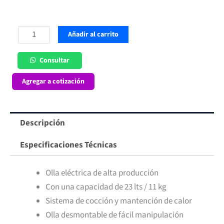
Olla
Añadir al carrito
Arrocera
23
Consultar
lt
Agregar a cotización
Ita
cantidad
Descripción
Especificaciones Técnicas
Olla eléctrica de alta producción
Con una capacidad de 23 lts / 11 kg
Sistema de cocción y mantención de calor
Olla desmontable de fácil manipulación