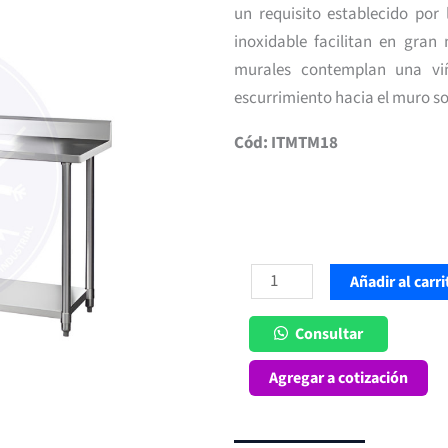
un requisito establecido por 
inoxidable facilitan en gran
murales contemplan una vi
escurrimiento hacia el muro so
Cód: ITMTM18
Mesón
Añadir al carri
de
Trabajo
Consultar
Mural
Agregar a cotización
180x60
cm
cantidad