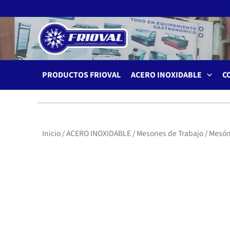
Ir
al
contenido
PRODUCTOS FRIOVAL
ACERO INOXIDABLE
C
Inicio
/
ACERO INOXIDABLE
/
Mesones de Trabajo
/ Mesón