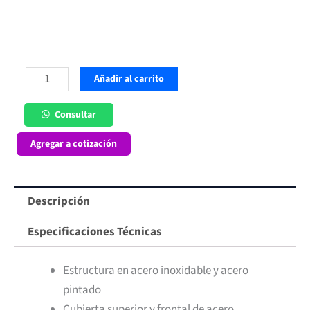
Baño
Añadir al carrito
María
a
Consultar
Gas
Agregar a cotización
4
Depósitos
Frioval
Descripción
cantidad
Especificaciones Técnicas
Estructura en acero inoxidable y acero
pintado
Cubierta superior y frontal de acero